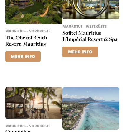
MAURITIUS - WESTKÜSTE
MAURITIUS - NORDKÜSTE
Sofitel Mauritius
The Oberoi Beach
L'Impérial Resort & Spa
Resort, Mauritius
MEHR INFO
MEHR INFO
MAURITIUS - NORDKÜSTE
Canonnier