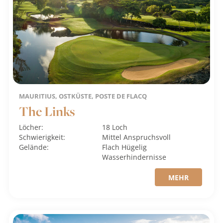
MAURITIUS, OSTKÜSTE, POSTE DE FLACQ
The Links
Löcher:
18 Loch
Schwierigkeit:
Mittel
Anspruchsvoll
Gelände:
Flach
Hügelig
Wasserhindernisse
MEHR