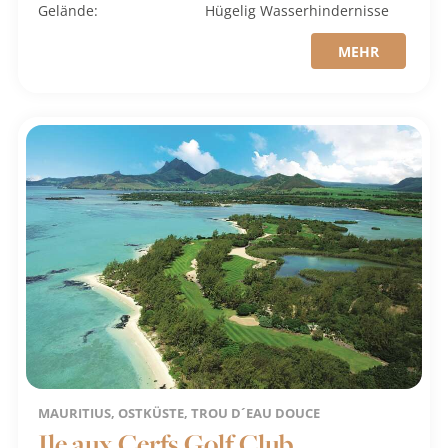
Gelände:
Hügelig
Wasserhindernisse
MEHR
MAURITIUS, OSTKÜSTE, TROU D´EAU DOUCE
Ile aux Cerfs Golf Club