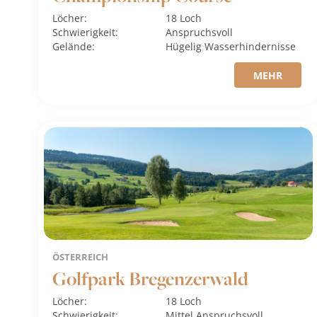
Löcher:
18 Loch
Schwierigkeit:
Anspruchsvoll
Gelände:
Hügelig
Wasserhindernisse
MEHR
ÖSTERREICH
Golfpark Bregenzerwald
Löcher:
18 Loch
Schwierigkeit:
Mittel
Anspruchsvoll