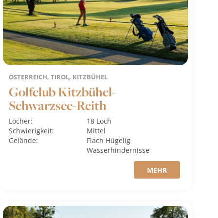
ÖSTERREICH, TIROL, KITZBÜHEL
Golfclub Kitzbühel-
Schwarzsee-Reith
Löcher:
18 Loch
Schwierigkeit:
Mittel
Gelände:
Flach
Hügelig
Wasserhindernisse
MEHR