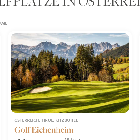
LFPLÄTZE IN ÖSTERRE
NAME
ÖSTERREICH, TIROL, KITZBÜHEL
Golf Eichenheim
Löcher:
18 Loch