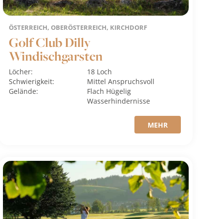
ÖSTERREICH, OBERÖSTERREICH, KIRCHDORF
Golf Club Dilly
Windischgarsten
Löcher:
18 Loch
Schwierigkeit:
Mittel
Anspruchsvoll
Gelände:
Flach
Hügelig
Wasserhindernisse
MEHR