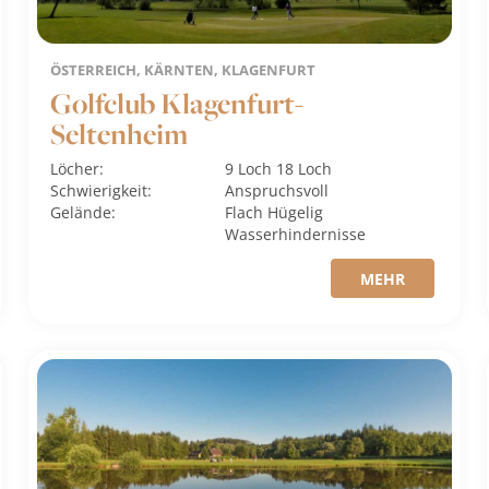
ÖSTERREICH, KÄRNTEN, KLAGENFURT
Golfclub Klagenfurt-
Seltenheim
Löcher:
9 Loch
18 Loch
Schwierigkeit:
Anspruchsvoll
Gelände:
Flach
Hügelig
Wasserhindernisse
MEHR